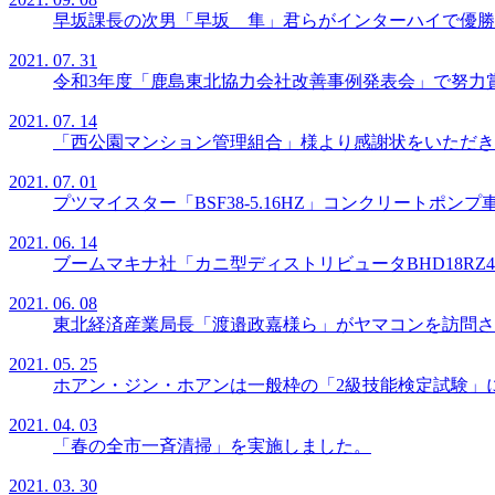
早坂課長の次男「早坂 隼」君らがインターハイで優勝
2021. 07. 31
令和3年度「鹿島東北協力会社改善事例発表会」で努力
2021. 07. 14
「西公園マンション管理組合」様より感謝状をいただき
2021. 07. 01
プツマイスター「BSF38-5.16HZ」コンクリートポン
2021. 06. 14
ブームマキナ社「カニ型ディストリビュータBHD18R
2021. 06. 08
東北経済産業局長「渡邉政嘉様ら」がヤマコンを訪問さ
2021. 05. 25
ホアン・ジン・ホアンは一般枠の「2級技能検定試験」
2021. 04. 03
「春の全市一斉清掃」を実施しました。
2021. 03. 30