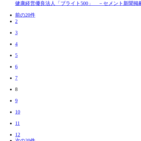
健康経営優良法人「ブライト500」 －セメント新聞掲
前の20件
2
3
4
5
6
7
8
9
10
11
12
次の20件