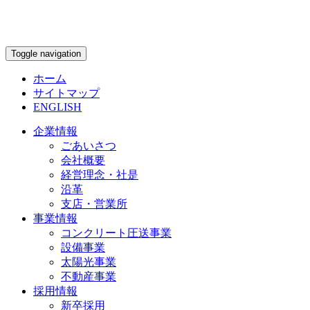
Toggle navigation
ホーム
サイトマップ
ENGLISH
企業情報
ごあいさつ
会社概要
経営理念・社是
沿革
支店・営業所
事業情報
コンクリート圧送事業
設備事業
太陽光事業
不動産事業
採用情報
新卒採用