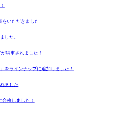
！
賞をいただきました
ました。
プ車が納車されました！
Z4」をラインナップに追加しました！
れました
に合格しました！