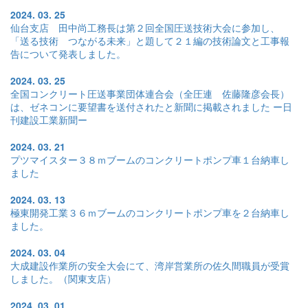
2024. 03. 25
仙台支店 田中尚工務長は第２回全国圧送技術大会に参加し、
「送る技術 つながる未来」と題して２１編の技術論文と工事報
告について発表しました。
2024. 03. 25
全国コンクリート圧送事業団体連合会（全圧連 佐藤隆彦会長）
は、ゼネコンに要望書を送付されたと新聞に掲載されました ー日
刊建設工業新聞ー
2024. 03. 21
プツマイスター３８ｍブームのコンクリートポンプ車１台納車し
ました
2024. 03. 13
極東開発工業３６ｍブームのコンクリートポンプ車を２台納車し
ました。
2024. 03. 04
大成建設作業所の安全大会にて、湾岸営業所の佐久間職員が受賞
しました。（関東支店）
2024. 03. 01