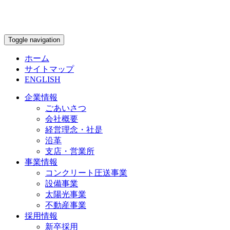
Toggle navigation
ホーム
サイトマップ
ENGLISH
企業情報
ごあいさつ
会社概要
経営理念・社是
沿革
支店・営業所
事業情報
コンクリート圧送事業
設備事業
太陽光事業
不動産事業
採用情報
新卒採用